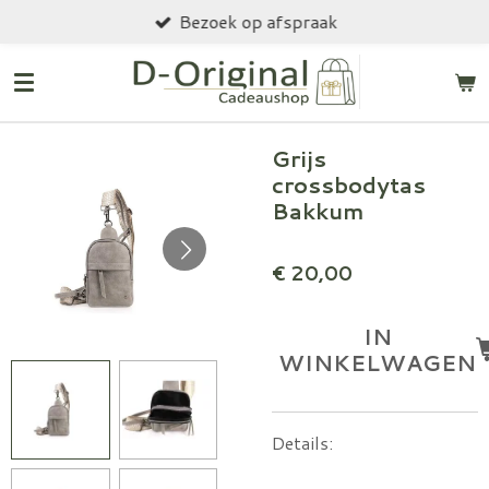
Bezoek op afspraak
Ga
direct
naar
de
hoofdinhoud
Grijs
crossbodytas
Bakkum
€ 20,00
IN
WINKELWAGEN
Details
: