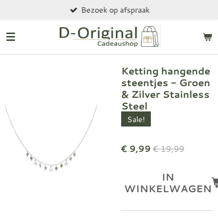
Bezoek op afspraak
Ga
direct
naar
de
hoofdinhoud
Ketting hangende
steentjes - Groen
& Zilver Stainless
Steel
Sale!
€ 9,99
€ 19,99
IN
WINKELWAGEN