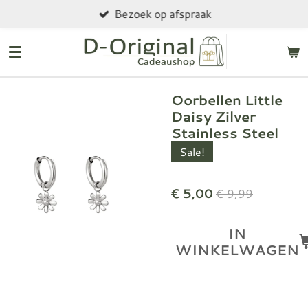
Bezoek op afspraak
Ga
direct
naar
de
hoofdinhoud
Oorbellen Little
Daisy Zilver
Stainless Steel
Sale!
€ 5,00
€ 9,99
IN
WINKELWAGEN