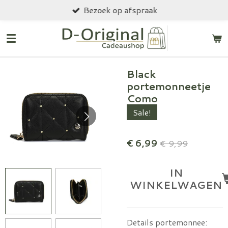
Bezoek op afspraak
Ga
direct
naar
de
hoofdinhoud
Black
portemonneetje
Como
Sale!
€ 6,99
€ 9,99
IN
WINKELWAGEN
Details portemonnee: