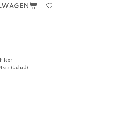
ELWAGEN
h leer
 4xm (bxhxd)