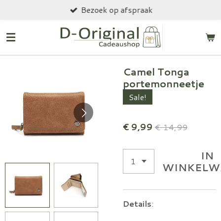
Bezoek op afspraak
Ga
direct
naar
de
hoofdinhoud
Camel Tonga
portemonneetje
Sale!
€ 9,99
€ 14,99
IN
WINKELW
Details
: