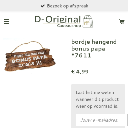
Bezoek op afspraak
Ga
direct
naar
de
hoofdinhoud
bordje hangend
bonus papa
*7611
€ 4,99
Laat het me weten
wanneer dit product
weer op voorraad is.