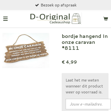
Bezoek op afspraak
Ga
direct
naar
de
hoofdinhoud
bordje hangend In
onze caravan
*8111
€ 4,99
Laat het me weten
wanneer dit product
weer op voorraad is.