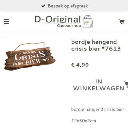
Bezoek op afspraak
Ga
direct
naar
de
hoofdinhoud
bordje hangend
crisis bier *7613
€ 4,99
IN
WINKELWAGEN
bordje hangend crisis bier
12x30x2cm