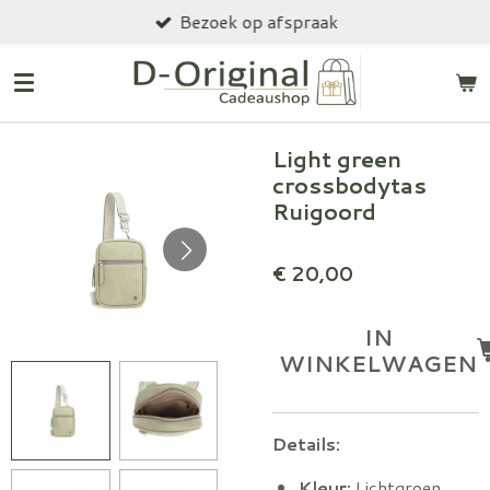
Bezoek op afspraak
Ga
direct
naar
de
hoofdinhoud
Light green
crossbodytas
Ruigoord
€ 20,00
IN
WINKELWAGEN
Details:
Kleur:
Lichtgroen