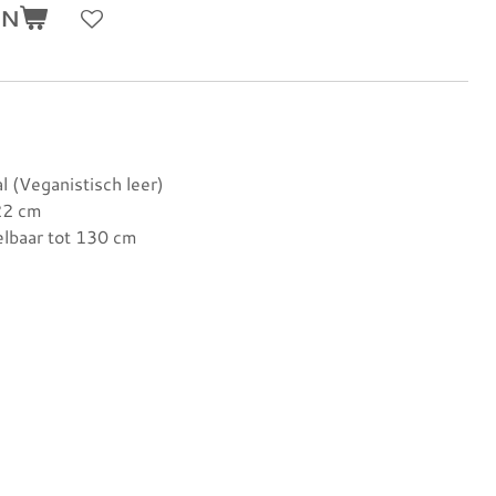
EN
l (Veganistisch leer)
22 cm
elbaar tot 130 cm