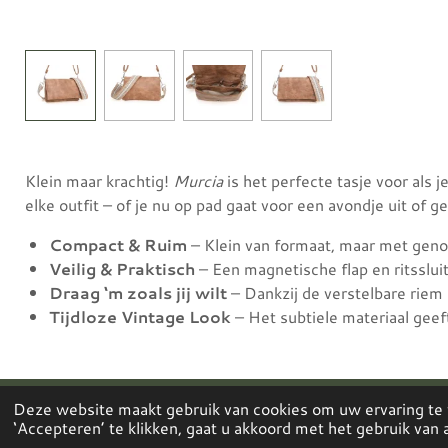
Klein maar krachtig!
Murcia
is het perfecte tasje voor als j
elke outfit – of je nu op pad gaat voor een avondje uit of g
Compact & Ruim
– Klein van formaat, maar met genoe
Veilig & Praktisch
– Een magnetische flap en ritsslu
Draag ‘m zoals jij wilt
– Dankzij de verstelbare riem 
Tijdloze Vintage Look
– Het subtiele materiaal geeft
Deze website maakt gebruik van cookies om uw ervaring te
© 2023 D Original
‘Accepteren’ te klikken, gaat u akkoord met het gebruik van a