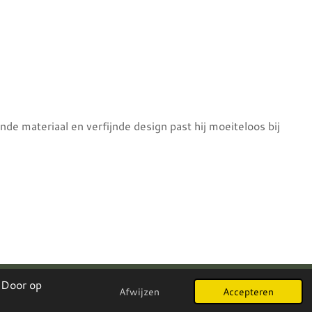
iende materiaal en verfijnde design past hij moeiteloos bij
 Door op
Afwijzen
Accepteren