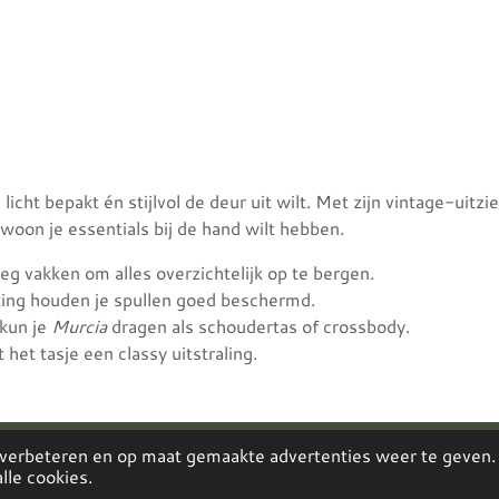
e licht bepakt én stijlvol de deur uit wilt. Met zijn vintage-uitz
ewoon je essentials bij de hand wilt hebben.
g vakken om alles overzichtelijk op te bergen.
iting houden je spullen goed beschermd.
kun je
Murcia
dragen als schoudertas of crossbody.
 het tasje een classy uitstraling.
 verbeteren en op maat gemaakte advertenties weer te geven.
lle cookies.