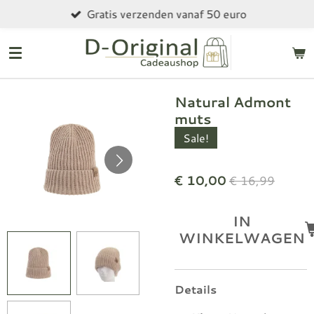
Gratis verzenden vanaf 50 euro
Ga
direct
naar
de
hoofdinhoud
Natural Admont
muts
Sale!
€ 10,00
€ 16,99
IN
WINKELWAGEN
Details