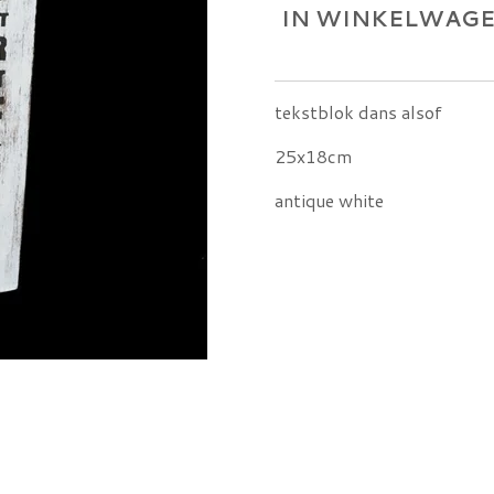
IN WINKELWAG
tekstblok dans alsof
25x18cm
antique white