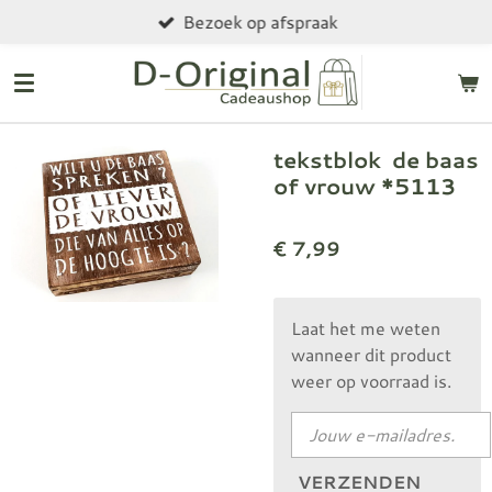
Bezoek op afspraak
Ga
direct
naar
de
hoofdinhoud
tekstblok de baas
of vrouw *5113
€ 7,99
Laat het me weten
wanneer dit product
weer op voorraad is.
VERZENDEN