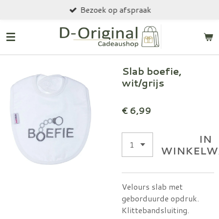
Bezoek op afspraak
Ga
direct
naar
de
hoofdinhoud
Slab boefie,
wit/grijs
€ 6,99
IN
WINKELW
Velours slab met
geborduurde opdruk.
Klittebandsluiting.