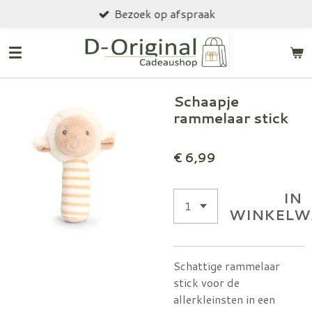
Bezoek op afspraak
Ga
direct
naar
de
hoofdinhoud
Schaapje
rammelaar stick
€ 6,99
IN
WINKELW
Schattige rammelaar
stick voor de
allerkleinsten in een