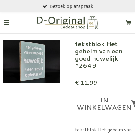
Bezoek op afspraak
Ga
direct
naar
de
hoofdinhoud
tekstblok Het
geheim van een
goed huwelijk
*2649
€ 11,99
IN
WINKELWAGEN
tekstblok Het geheim van