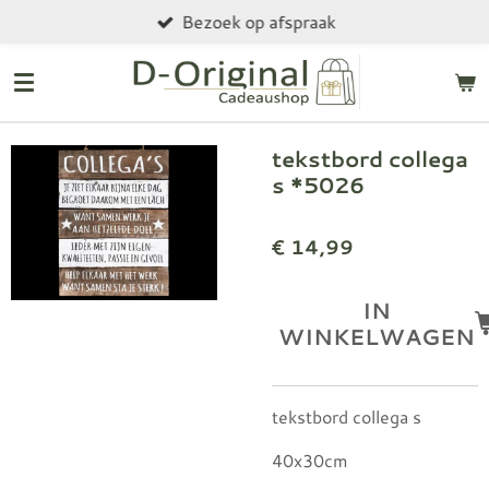
Bezoek op afspraak
Ga
direct
naar
de
hoofdinhoud
tekstbord collega
s *5026
€ 14,99
IN
WINKELWAGEN
tekstbord collega s
40x30cm