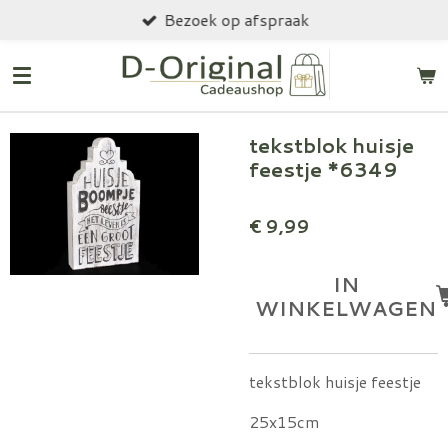
Bezoek op afspraak
Ga
direct
naar
de
hoofdinhoud
tekstblok huisje
feestje *6349
€ 9,99
IN
WINKELWAGEN
tekstblok huisje feestje
25x15cm