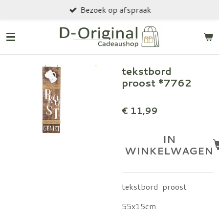
Bezoek op afspraak
Ga
direct
naar
de
hoofdinhoud
tekstbord
proost *7762
€ 11,99
IN
WINKELWAGEN
tekstbord proost
55x15cm