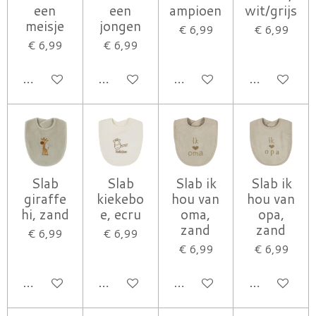
een
een
ampioen
wit/grijs
meisje
jongen
€ 6,99
€ 6,99
€ 6,99
€ 6,99
IN WINKELWAGEN
IN WINKELWAGEN
IN WINKELWAGEN
IN WINK
Slab
Slab
Slab ik
Slab ik
giraffe
kiekebo
hou van
hou van
hi, zand
e, ecru
oma,
opa,
zand
zand
€ 6,99
€ 6,99
€ 6,99
€ 6,99
IN WINKELWAGEN
IN WINKELWAGEN
IN WINKELWAGEN
IN WINK