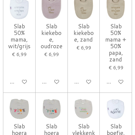
Slab
Slab
Slab
Slab
50%
kiekebo
kiekebo
50%
mama,
e,
e, zand
mama +
wit/grijs
oudroze
50%
€ 6,99
papa,
€ 6,99
€ 6,99
zand
€ 6,99
IN WINKELWAGEN
IN WINKELWAGEN
IN WINKELWAGEN
IN WINK
Slab
Slab
Slab
Slab
hoera
hoera
vlekkenk
boefie,