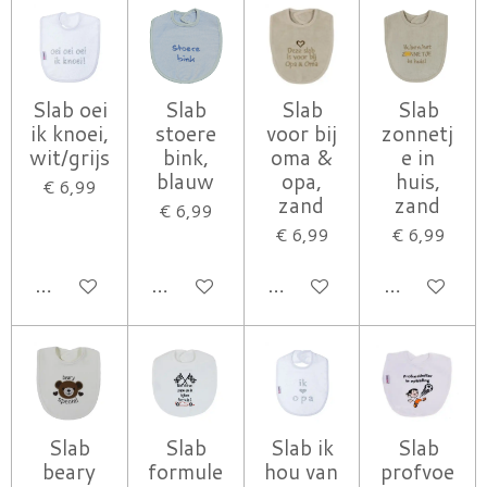
Slab oei
Slab
Slab
Slab
ik knoei,
stoere
voor bij
zonnetj
wit/grijs
bink,
oma &
e in
blauw
opa,
huis,
€ 6,99
zand
zand
€ 6,99
€ 6,99
€ 6,99
IN WINKELWAGEN
IN WINKELWAGEN
IN WINKELWAGEN
IN WINK
Slab
Slab
Slab ik
Slab
beary
formule
hou van
profvoe