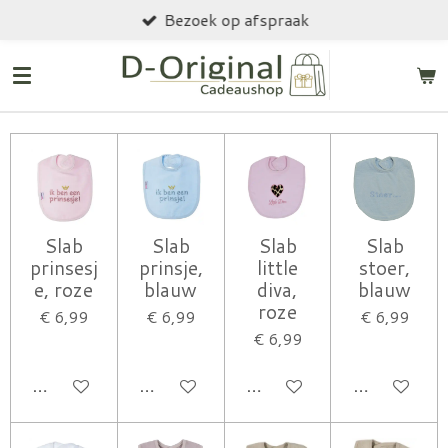
Bezoek op afspraak
Ga
direct
naar
de
hoofdinhoud
Slab
Slab
Slab
Slab
prinsesj
prinsje,
little
stoer,
e, roze
blauw
diva,
blauw
roze
€ 6,99
€ 6,99
€ 6,99
€ 6,99
IN WINKELWAGEN
IN WINKELWAGEN
IN WINKELWAGEN
IN WINK